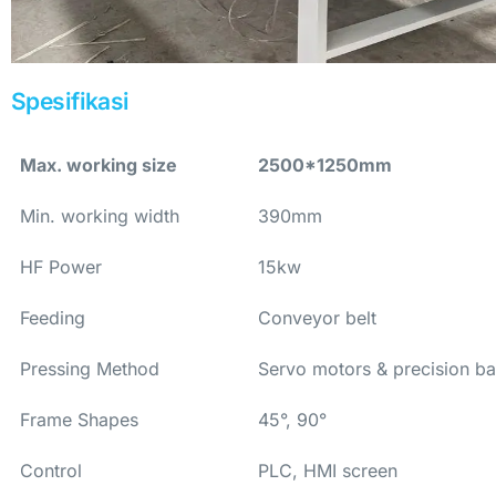
Spesifikasi
Max. working size
2500*1250mm
Min. working width
390mm
HF Power
15kw
Feeding
Conveyor belt
Pressing Method
Servo motors & precision ba
Frame Shapes
45°, 90°
Control
PLC, HMI screen