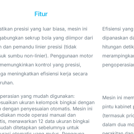
Fitur
ikan presisi yang luar biasa, mesin ini
Efisiensi yang
abungkan sekrup bola yang diimpor dari
dipanaskan d
 dan pemandu linier presisi (tidak
hitungan deti
suk sumbu non-linier). Penggunaan motor
merampingka
memungkinkan kontrol yang presisi,
pengoperasia
ga meningkatkan efisiensi kerja secara
ruhan.
perasian yang mudah digunakan:
Mesin ini mem
suaikan ukuran kelompok bingkai dengan
pintu kabinet
 dengan penyesuaian otomatis. Mesin ini
diakan mode operasi manual dan
(termasuk prio
tis, menawarkan 12 data ukuran bingkai
dalam dua mo
sudah ditetapkan sebelumnya untuk
perakitan dap
gurasi otomatis yang mulus. Pengguna