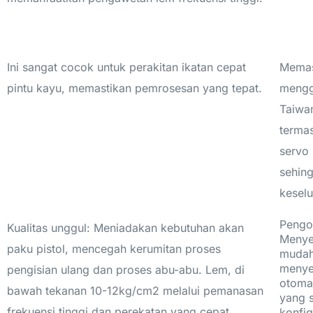
Ini sangat cocok untuk perakitan ikatan cepat
Memast
pintu kayu, memastikan pemrosesan yang tepat.
mengg
Taiwan
terma
servo 
sehing
keselu
Pengo
Kualitas unggul: Meniadakan kebutuhan akan
Menye
paku pistol, mencegah kerumitan proses
mudah
menye
pengisian ulang dan proses abu-abu. Lem, di
otoma
bawah tekanan 10-12kg/cm2 melalui pemanasan
yang 
frekuensi tinggi dan perekatan yang cepat,
konfi