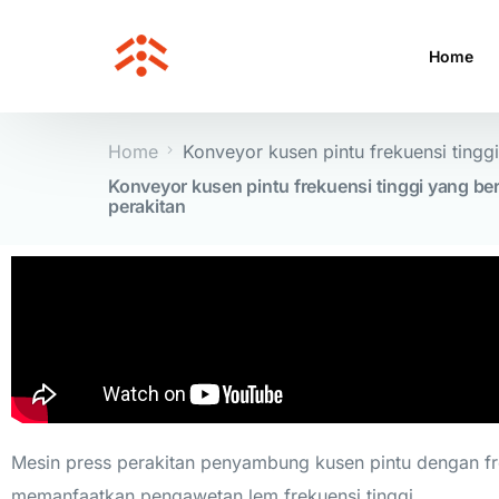
Home
Home
Konveyor kusen pintu frekuensi ting
Konveyor kusen pintu frekuensi tinggi yang b
perakitan
Mesin press perakitan penyambung kusen pintu dengan fre
memanfaatkan pengawetan lem frekuensi tinggi.