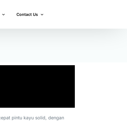
Contact Us
ining press
Contact Us
nding press
 door press
or press
epat pintu kayu solid, dengan