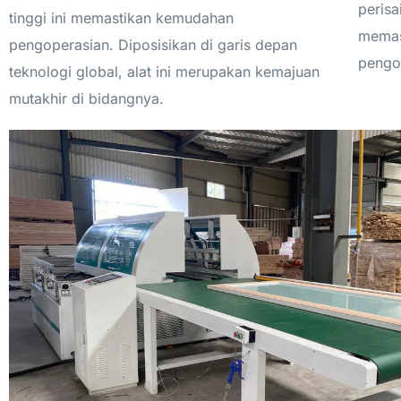
perisa
tinggi ini memastikan kemudahan
memas
pengoperasian. Diposisikan di garis depan
pengop
teknologi global, alat ini merupakan kemajuan
mutakhir di bidangnya.