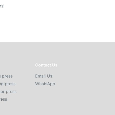
ms
Contact Us
g press
Email Us
g press
WhatsApp
or press
ress