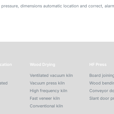
d pressure, dimensions automatic location and correct, alar
cation
Wood Drying
HF Press
Ventilated vacuum kiln
Board joinin
ated
Vacuum press kiln
Wood bendin
High frequency kiln
Conveyor do
Fast veneer kiln
Slant door p
Conventional kiln