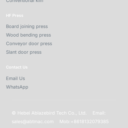
Conventional kiln
HF Press
Board joining press
Wood bending press
Conveyor door press
Slant door press
Contact Us
Email Us
WhatsApp
© Hebei Ablazebird Tech Co., Ltd.
Email:
sales@abtmac.com
Mob:+8618132079385