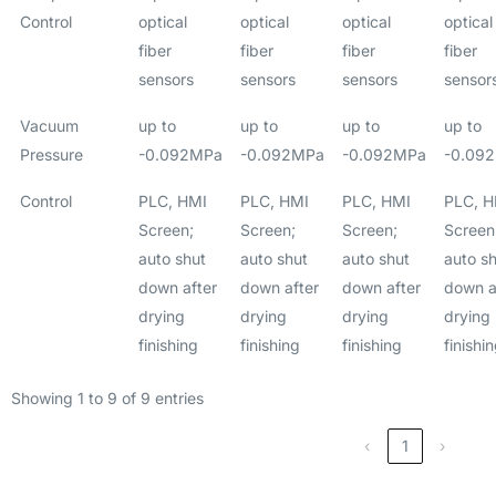
Control
optical
optical
optical
optical
fiber
fiber
fiber
fiber
sensors
sensors
sensors
sensor
Vacuum
up to
up to
up to
up to
Pressure
-0.092MPa
-0.092MPa
-0.092MPa
-0.09
Control
PLC, HMI
PLC, HMI
PLC, HMI
PLC, H
Screen;
Screen;
Screen;
Screen
auto shut
auto shut
auto shut
auto s
down after
down after
down after
down a
drying
drying
drying
drying
finishing
finishing
finishing
finishi
Showing 1 to 9 of 9 entries
‹
1
›