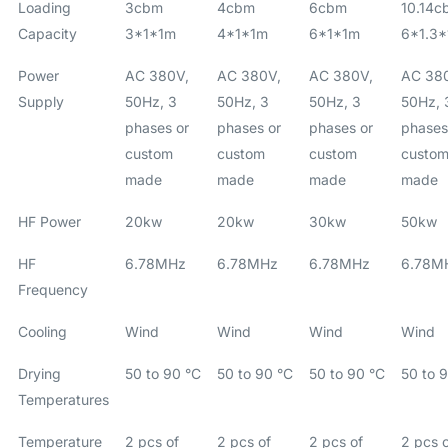
Loading
3cbm
4cbm
6cbm
10.14c
Capacity
3*1*1m
4*1*1m
6*1*1m
6*1.3*
Power
AC 380V,
AC 380V,
AC 380V,
AC 38
Supply
50Hz, 3
50Hz, 3
50Hz, 3
50Hz, 
phases or
phases or
phases or
phases
custom
custom
custom
custo
made
made
made
made
HF Power
20kw
20kw
30kw
50kw
HF
6.78MHz
6.78MHz
6.78MHz
6.78M
Frequency
Cooling
Wind
Wind
Wind
Wind
Drying
50 to 90 °C
50 to 90 °C
50 to 90 °C
50 to 
Temperatures
Temperature
2 pcs of
2 pcs of
2 pcs of
2 pcs 