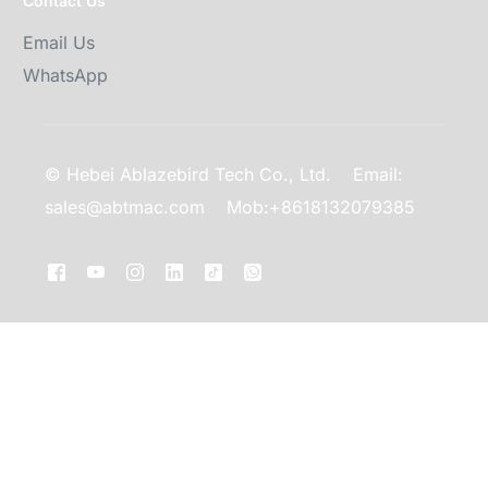
Contact Us
Email Us
WhatsApp
© Hebei Ablazebird Tech Co., Ltd.
Email:
sales@abtmac.com
Mob:+8618132079385