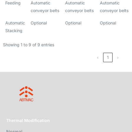
Feeding
Automatic
Automatic
Automatic
conveyor belts
conveyor belts
conveyor belts
Automatic
Optional
Optional
Optional
Stacking
Showing 1 to 9 of 9 entries
‹
1
›
Thermal Modification
Normal