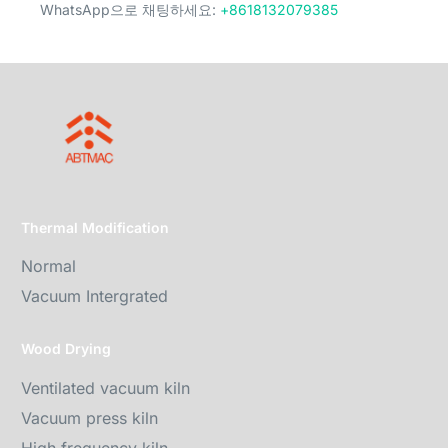
WhatsApp으로 채팅하세요:
+8618132079385
Thermal Modification
Normal
Vacuum Intergrated
Wood Drying
Ventilated vacuum kiln
Vacuum press kiln
High frequency kiln