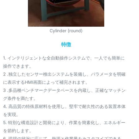
Cylinder (round)
特徴
1. インテリジェントな全自動操作システムで、一人でも簡単に
操作できます。
2 .独立したセンサー検出システムを装備し、パラメータを明確
に表示するHMI画面によって補完されます。
3 .多品種ベンチマークデータベースを内蔵し、正確なマッチン
グ条件を満たす。
4. 高品質の特殊原材料を使用し、堅牢で耐久性のある装置本体
を実現。
5. 特別な構造設計と開発により、作業を簡素化し、エネルギー
を節約します。
6. 現場の状況に応じて、熱源と作業量をカスタマイズできる。