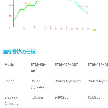
熱改質炉の仕様
Model
ETM-5R-
ETM-10R-ABT
ETM-15R-A
ABT
Shape
Round
Round (cylinder)
Round (cylin
(cylinder)
Stacking
4.6cbm
9.802cbm
15.08cbm
Capacity