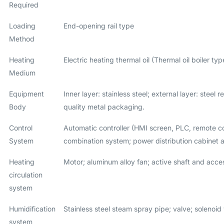
Required
Loading
End-opening rail type
Method
Heating
Electric heating thermal oil (Thermal oil boiler 
Medium
Equipment
Inner layer: stainless steel; external layer: steel
Body
quality metal packaging.
Control
Automatic controller (HMI screen, PLC, remote 
System
combination system; power distribution cabinet a
Heating
Motor; aluminum alloy fan; active shaft and access
circulation
system
Humidification
Stainless steel steam spray pipe; valve; solenoid 
system