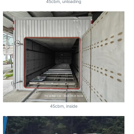
45cbm, unloading
45cbm, inside