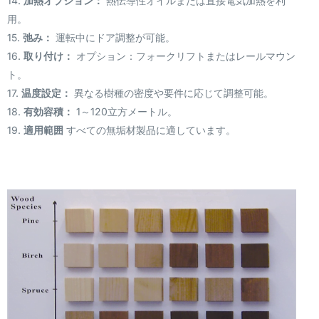
14.
加熱オプション：
熱伝導性オイルまたは直接電気加熱を利
用。
15.
弛み：
運転中にドア調整が可能。
16.
取り付け：
オプション：フォークリフトまたはレールマウン
ト。
17.
温度設定：
異なる樹種の密度や要件に応じて調整可能。
18.
有効容積：
1～120立方メートル。
19.
適用範囲
すべての無垢材製品に適しています。