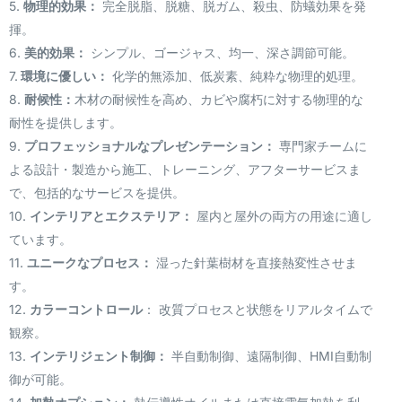
5.
物理的効果：
完全脱脂、脱糖、脱ガム、殺虫、防蟻効果を発
揮。
6.
美的効果：
シンプル、ゴージャス、均一、深さ調節可能。
7.
環境に優しい：
化学的無添加、低炭素、純粋な物理的処理。
8.
耐候性：
木材の耐候性を高め、カビや腐朽に対する物理的な
耐性を提供します。
9.
プロフェッショナルなプレゼンテーション：
専門家チームに
よる設計・製造から施工、トレーニング、アフターサービスま
で、包括的なサービスを提供。
10.
インテリアとエクステリア：
屋内と屋外の両方の用途に適し
ています。
11.
ユニークなプロセス：
湿った針葉樹材を直接熱変性させま
す。
12.
カラーコントロール
： 改質プロセスと状態をリアルタイムで
観察。
13.
インテリジェント制御：
半自動制御、遠隔制御、HMI自動制
御が可能。