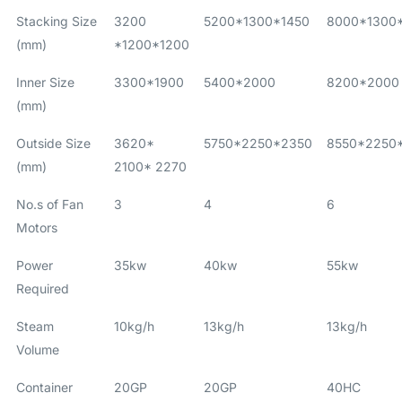
Stacking Size
3200
5200*1300*1450
8000*1300
(mm)
*1200*1200
Inner Size
3300*1900
5400*2000
8200*2000
(mm)
Outside Size
3620*
5750*2250*2350
8550*2250
(mm)
2100* 2270
No.s of Fan
3
4
6
Motors
Power
35kw
40kw
55kw
Required
Steam
10kg/h
13kg/h
13kg/h
Volume
Container
20GP
20GP
40HC