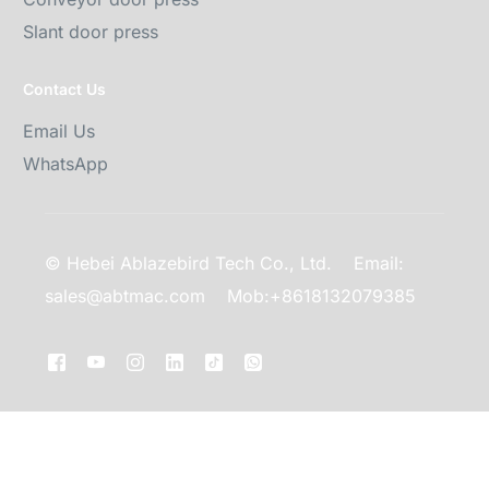
Slant door press
Contact Us
Email Us
WhatsApp
© Hebei Ablazebird Tech Co., Ltd.
Email:
sales@abtmac.com
Mob:+8618132079385